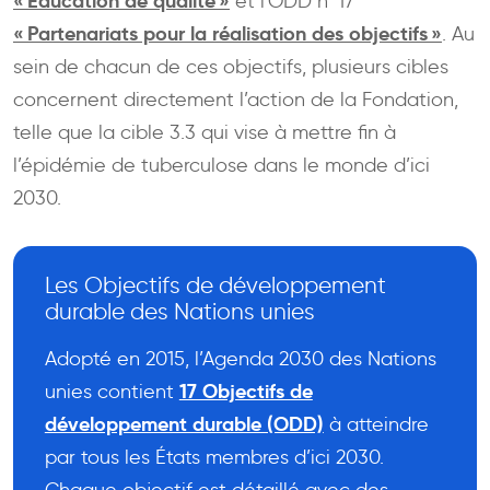
« Éducation de qualité »
et l’ODD n° 17
« Partenariats pour la réalisation des objectifs »
. Au
sein de chacun de ces objectifs, plusieurs cibles
concernent directement l’action de la Fondation,
telle que la cible 3.3 qui vise à mettre fin à
l’épidémie de tuberculose dans le monde d’ici
2030.
Les Objectifs de développement
durable des Nations unies
Adopté en 2015, l’Agenda 2030 des Nations
17 Objectifs de
unies contient
développement durable (ODD)
à atteindre
par tous les États membres d’ici 2030.
Chaque objectif est détaillé avec des