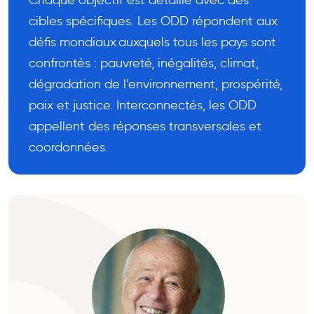
cibles spécifiques. Les ODD répondent aux
défis mondiaux auxquels tous les pays sont
confrontés : pauvreté, inégalités, climat,
dégradation de l’environnement, prospérité,
paix et justice. Interconnectés, les ODD
appellent des réponses transversales et
coordonnées.