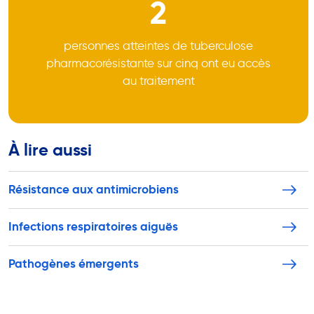
2
personnes atteintes de tuberculose
pharmacorésistante sur cinq ont eu accès
au traitement
À lire aussi
Résistance aux antimicrobiens
Infections respiratoires aiguës
Pathogènes émergents