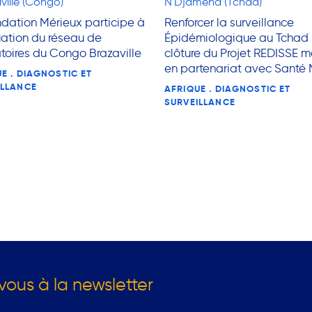
ville (Congo)
N'Djamena (Tchad)
dation Mérieux participe à
Renforcer la surveillance
uation du réseau de
Épidémiologique au Tchad 
toires du Congo Brazaville
clôture du Projet REDISSE 
en partenariat avec Santé
E . DIAGNOSTIC ET
ILLANCE
AFRIQUE . DIAGNOSTIC ET
SURVEILLANCE
vous à la newsletter