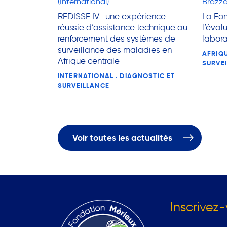
(International)
Brazza
REDISSE IV : une expérience
La Fon
réussie d’assistance technique au
l’éval
renforcement des systèmes de
labora
surveillance des maladies en
AFRIQU
Afrique centrale
SURVE
INTERNATIONAL . DIAGNOSTIC ET
SURVEILLANCE
Voir toutes les actualités
Inscrivez-