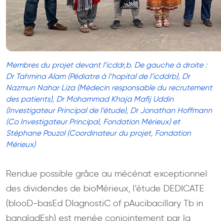
Membres du projet devant l’icddr,b. De gauche à droite :
Dr Tahmina Alam (Pédiatre à l’hopital de l’icddrb), Dr
Nazmun Nahar Liza (Médecin responsable du recrutement
des patients), Dr Mohammad Khaja Mafij Uddin
(Investigateur Principal de l’étude), Dr Jonathan Hoffmann
(Co Investigateur Principal, Fondation Mérieux) et
Stéphane Pouzol (Coordinateur du projet, Fondation
Mérieux)
Rendue possible grâce au mécénat exceptionnel
des dividendes de bioMérieux, l’étude DEDICATE
(blooD-basEd DIagnostiC of pAucibacillary Tb in
bangladEsh) est menée conjointement par la